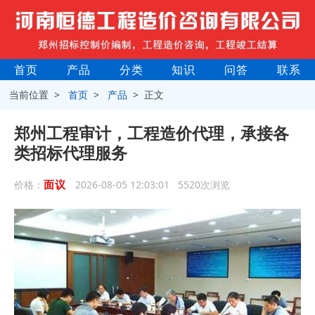
首页
产品
分类
知识
问答
联系
当前位置 >
首页
>
产品
> 正文
郑州工程审计，工程造价代理，承接各
类招标代理服务
面议
价格：
2026-08-05 12:03:01 5520次浏览